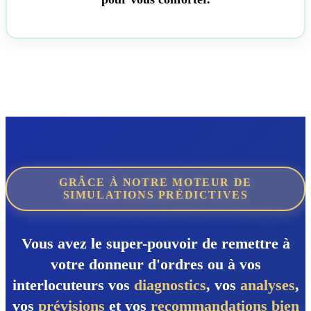
GRÂCE À NOTRE MOTEUR DE
SIMULATIONS PRÉDICTIVES
Vous avez le super-pouvoir de remettre à
votre donneur d'ordres ou à vos
interlocuteurs vos
diagnostics
, vos
analyses
,
vos
prévisions
et vos
recommandations
bien