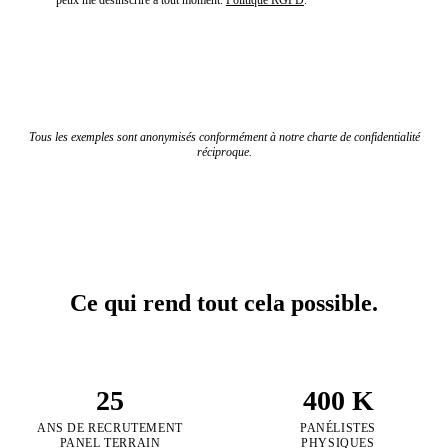
peux me désinscrire à tout moment.
Politique RGPD
.
Recevoir le dossier complet par email
Tous les exemples sont anonymisés conformément à notre charte de confidentialité
réciproque.
Ce qui rend tout cela possible.
25
400 K
ANS DE RECRUTEMENT
PANÉLISTES
PANEL TERRAIN
PHYSIQUES