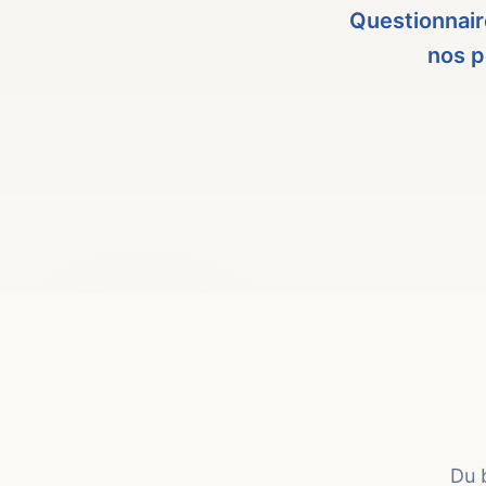
Questionnair
nos p
Du b