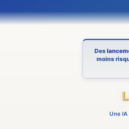
Des
lancem
moins risq
L
Une IA 