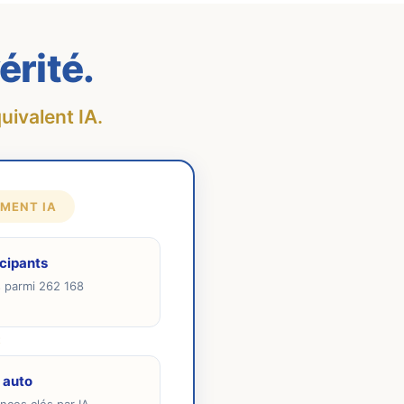
érité.
uivalent IA.
MENT IA
icipants
ts parmi 262 168
t
 auto