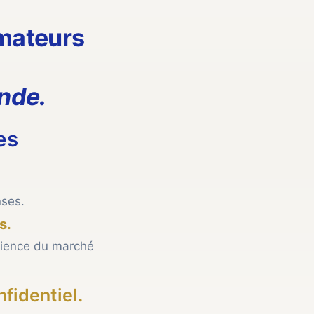
mateurs
ande.
es
ses.
s.
cience du marché
fidentiel.