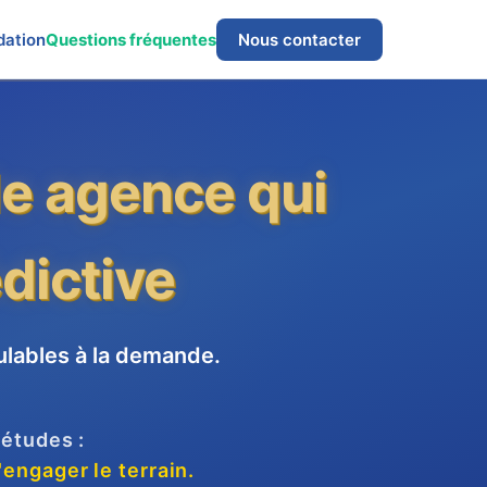
dation
Questions fréquentes
Nous contacter
le agence qui
édictive
lables à la demande.
'études :
engager le terrain.