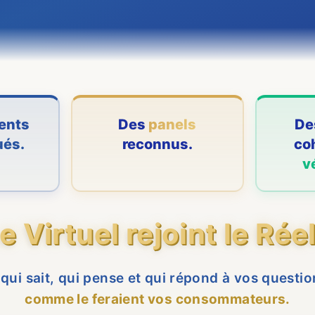
ents
Des
panels
De
ués.
reconnus.
co
v
e Virtuel rejoint le Réel
qui sait, qui pense et qui répond à vos questi
comme le feraient vos consommateurs.