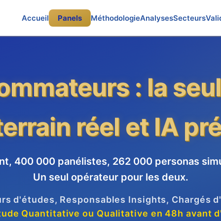
Accueil
Panels
Méthodologie
Analyses
Secteurs
Vali
mmateurs : la seu
terrain réel et IA pr
nt, 400 000 panélistes, 262 000 personas simu
Un seul opérateur pour les deux.
rs d'études, Responsables Insights, Chargés d
tude Quantitative ou Qualitative en 48h avant d'