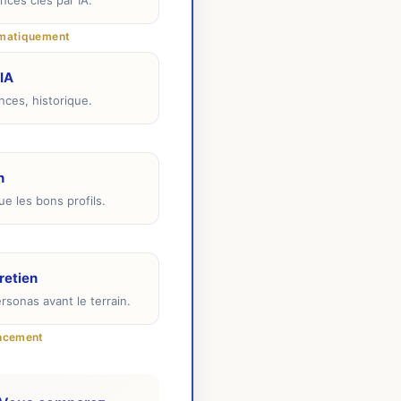
nces clés par IA.
tomatiquement
IA
nces, historique.
n
e les bons profils.
retien
rsonas avant le terrain.
ancement