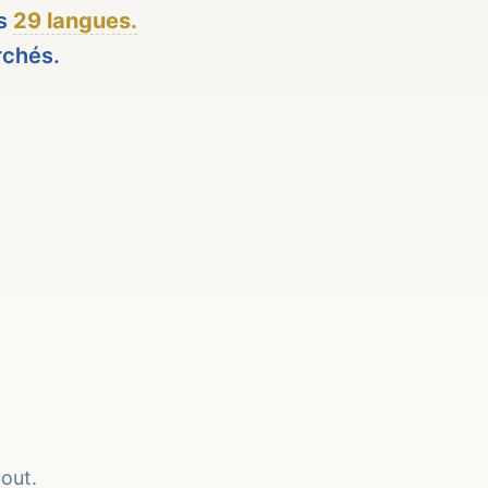
ns
29 langues.
rchés.
bout.