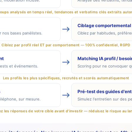
o, modération incluse.
Analyse des verbatims, tenda
oups analysés en temps réel, tendances et verbatims clés extraits au
Ciblage comportemental 
⟶
ur nos bases panélistes.
Ciblez par habitudes, préfére
Ciblez par profil réel ET par comportement — 100% confidentiel, RGPD
nt
Matching IA profil / besoi
⟶
 tests et événements.
Scoring pour ne convoquer qu
Les profils les plus spécifiques, recrutés et scorés automatiquement
s
Pré-test des guides d'ent
⟶
téléphone, sur mesure.
Simulez l'entretien sur des pe
ez les réponses de votre cible avant d'investir — réduisez le risque au l