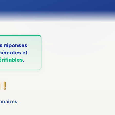
s réponses
hérentes et
érifiables
.
 !
onnaires