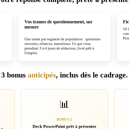
Vos trames de questionnement, sur
Fic
mesure
10 à
3 À 4 JOURS ÉCONOMISÉS
com
Pers
Une trame par segment de population : questions
ouvertes, relances, transitions. Ce qui vous
prendrait 3 à 4 jours de rédaction, livré prêt à
l'emploi.
3 bonus
anticipés
, inclus dès le cadrage.
📊
BONUS 2
Deck PowerPoint prêt à présenter