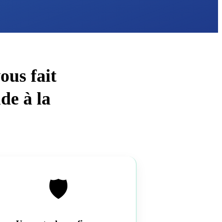
ous fait
de à la
🛡️