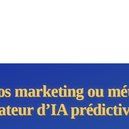
ios marketing ou mé
ateur d’IA prédictiv