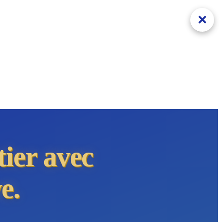
×
tier avec
e.