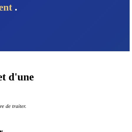
ment
.
et d'une
e de traiter.
r.