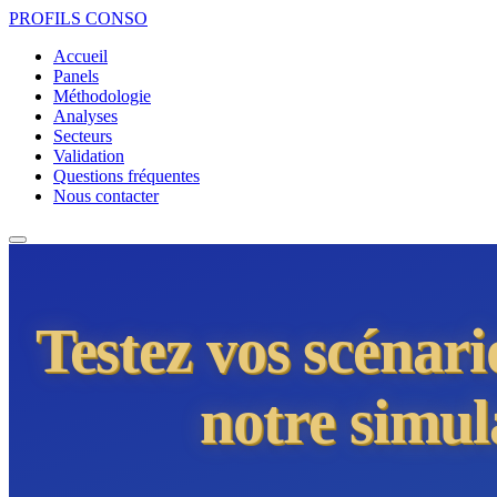
PROFILS
CONSO
Accueil
Panels
Méthodologie
Analyses
Secteurs
Validation
Questions fréquentes
Nous contacter
Testez vos scénar
notre simul