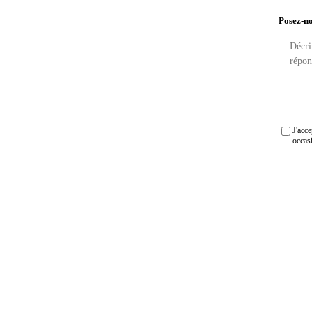
Posez-no
J'acc
occas