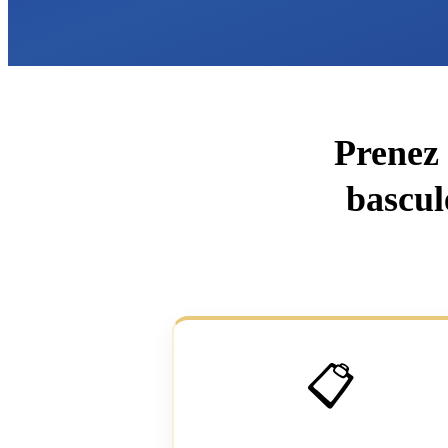
Prenez 
bascul
📋