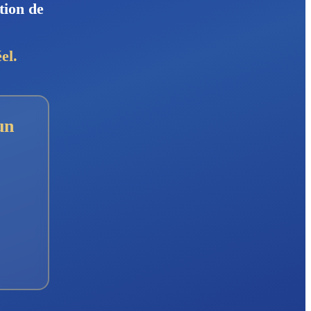
tion de
el.
un