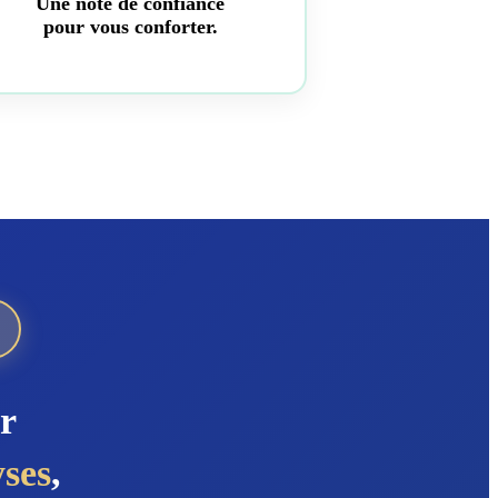
Une note de confiance
pour vous conforter.
r
yses
,