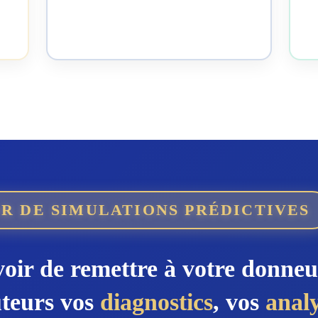
e
R DE SIMULATIONS PRÉDICTIVES
voir de remettre à votre donneu
uteurs vos
diagnostics
, vos
anal