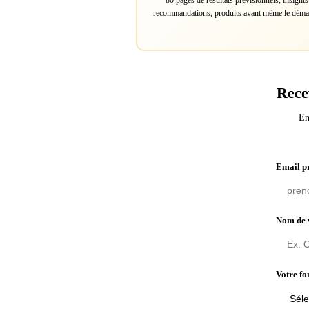
80 pages de résultats prévisionnels, insights
recommandations, produits avant même le déma
Rece
En
Email p
Nom de 
Votre fo