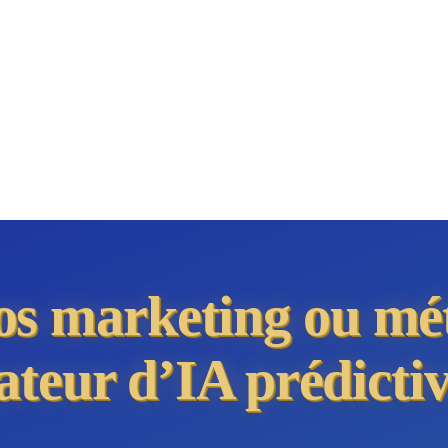
ios marketing ou mé
ateur d’IA prédictiv