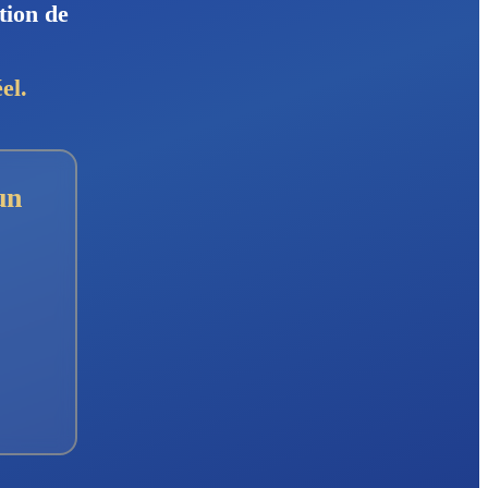
tion de
el.
un