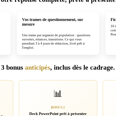
Vos trames de questionnement, sur
Fic
mesure
10 à
3 À 4 JOURS ÉCONOMISÉS
com
Pers
Une trame par segment de population : questions
ouvertes, relances, transitions. Ce qui vous
prendrait 3 à 4 jours de rédaction, livré prêt à
l'emploi.
3 bonus
anticipés
, inclus dès le cadrage.
📊
BONUS 2
Deck PowerPoint prêt à présenter