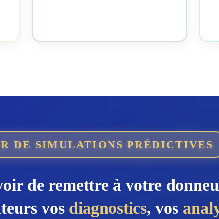
e
R DE SIMULATIONS PRÉDICTIVES
voir de remettre à votre donneu
uteurs vos
diagnostics
, vos
anal