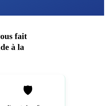
ous fait
de à la
🛡️