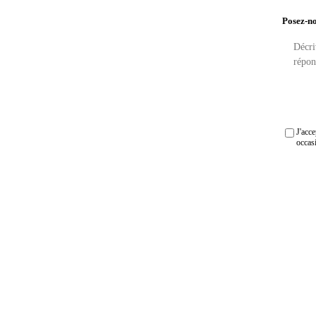
Posez-no
J'acc
occas