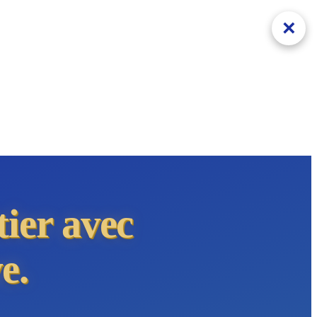
×
tier avec
e.