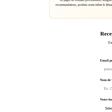
80 pages de résultats prévisionnels, insights
recommandations, produits avant même le déma
Rece
En
Email p
Nom de 
Votre fo