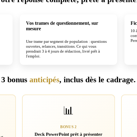
Vos trames de questionnement, sur
Fic
mesure
10 à
3 À 4 JOURS ÉCONOMISÉS
com
Pers
Une trame par segment de population : questions
ouvertes, relances, transitions. Ce qui vous
prendrait 3 à 4 jours de rédaction, livré prêt à
l'emploi.
3 bonus
anticipés
, inclus dès le cadrage.
📊
BONUS 2
Deck PowerPoint prêt à présenter