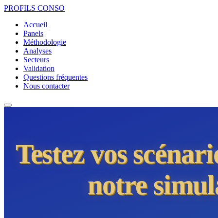
PROFILS
CONSO
Accueil
Panels
Méthodologie
Analyses
Secteurs
Validation
Questions fréquentes
Nous contacter
Testez vos scénar
notre simul