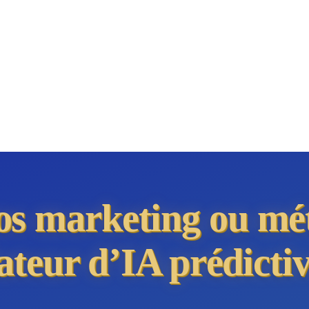
ios marketing ou mé
ateur d’IA prédictiv