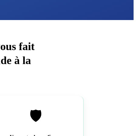
ous fait
de à la
🛡️