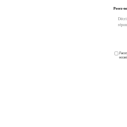
Posez-no
J'acc
occas