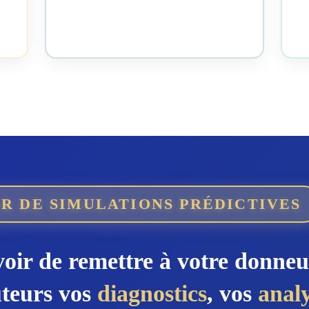
e
R DE SIMULATIONS PRÉDICTIVES
voir de remettre à votre donneu
uteurs vos
diagnostics
, vos
anal