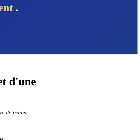
ment
.
et d'une
e de traiter.
r.