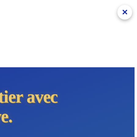
×
tier avec
e.