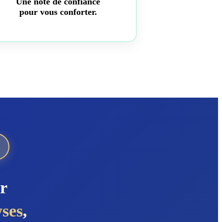
Une note de confiance
pour vous conforter.
r
yses
,