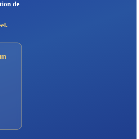
tion de
el.
un