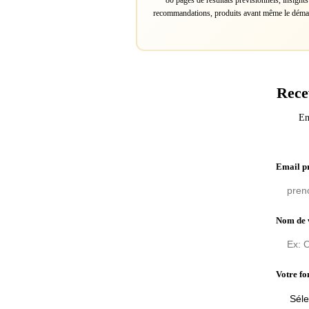
80 pages de résultats prévisionnels, insights
recommandations, produits avant même le déma
Rece
En
Email p
Nom de 
Votre fo