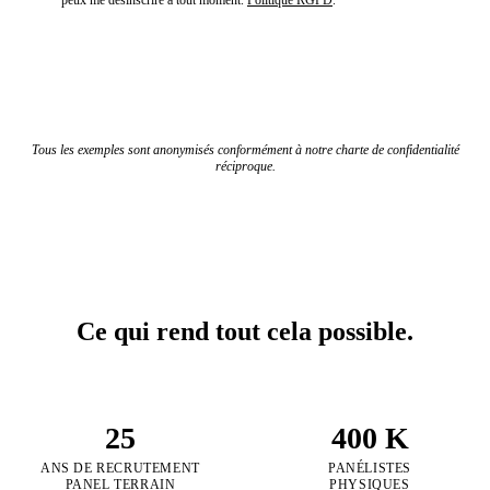
peux me désinscrire à tout moment.
Politique RGPD
.
Recevoir le dossier complet par email
Tous les exemples sont anonymisés conformément à notre charte de confidentialité
réciproque.
Ce qui rend tout cela possible.
25
400 K
ANS DE RECRUTEMENT
PANÉLISTES
PANEL TERRAIN
PHYSIQUES