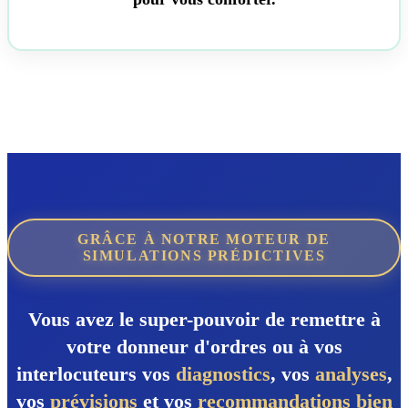
GRÂCE À NOTRE MOTEUR DE
SIMULATIONS PRÉDICTIVES
Vous avez le super-pouvoir de remettre à
votre donneur d'ordres ou à vos
interlocuteurs vos
diagnostics
, vos
analyses
,
vos
prévisions
et vos
recommandations
bien