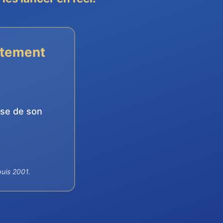
itement
sse de son
puis 2001.