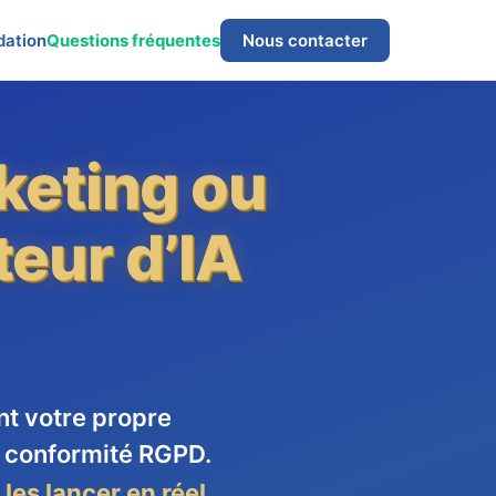
dation
Questions fréquentes
Nous contacter
keting ou
teur d’IA
nt votre propre
al conformité RGPD.
les lancer en réel.