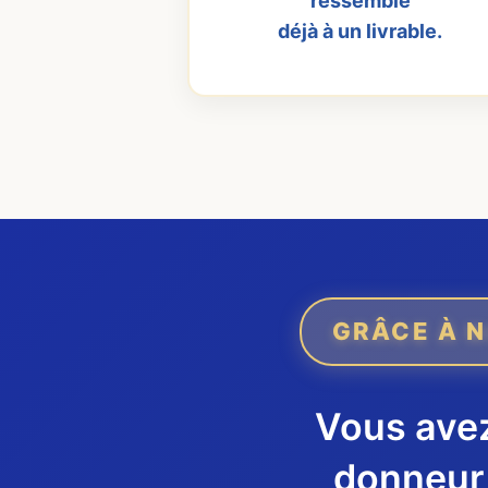
ressemble
déjà à un livrable.
GRÂCE À N
Vous avez
donneur 