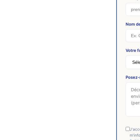
Nom de
Votre 
Posez-
J'acc
m'inf