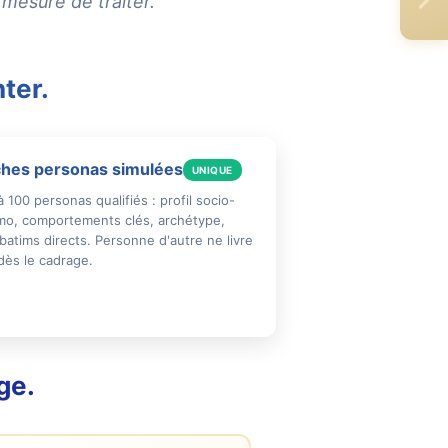
mesure de traiter.
ter.
ches personas simulées
UNIQUE
à 100 personas qualifiés : profil socio-
o, comportements clés, archétype,
batims directs. Personne d'autre ne livre
dès le cadrage.
ge.