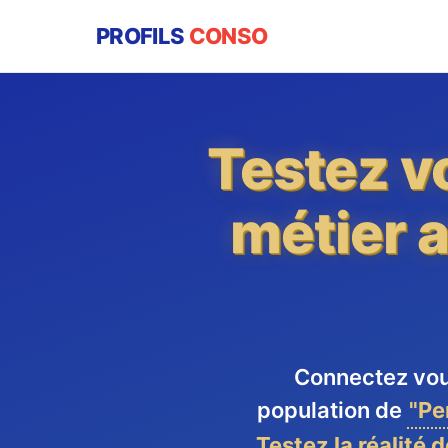
PROFILS
CONSO
Testez v
métier a
Connectez vous
population de
"Pe
Testez la réalité 