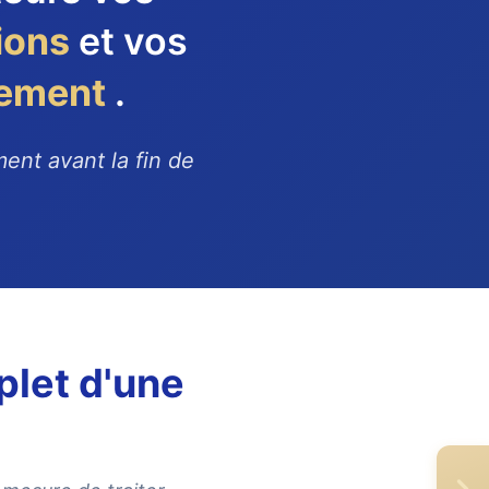
ions
et vos
dement
.
ent avant la fin de
plet d'une