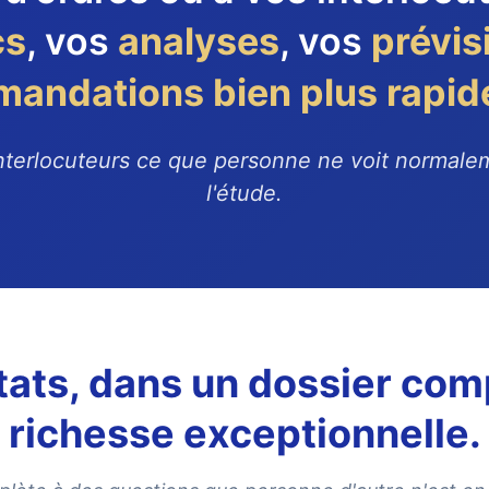
cs
, vos
analyses
, vos
prévis
mandations
bien plus rapi
interlocuteurs ce que personne ne voit normalem
l'étude.
tats, dans un dossier com
richesse exceptionnelle.