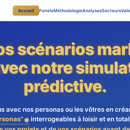
Accueil
Panels
Méthodologie
Analyses
Secteurs
Vali
os scénarios mar
vec notre simula
prédictive.
 avec nos personas ou les vôtres en créa
rsonas"
interrogeables à loisir et en tot
de vos projets et de vos scénarios avant de 