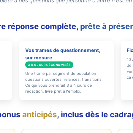
ète à des questions que personne d'autre n'est en 
re réponse complète,
prête à présen
Vos trames de questionnement,
Fi
sur mesure
10 
3 À 4 JOURS ÉCONOMISÉS
dém
ver
Une trame par segment de population :
ça 
questions ouvertes, relances, transitions.
Ce qui vous prendrait 3 à 4 jours de
rédaction, livré prêt à l'emploi.
bonus
anticipés
, inclus dès le cadra