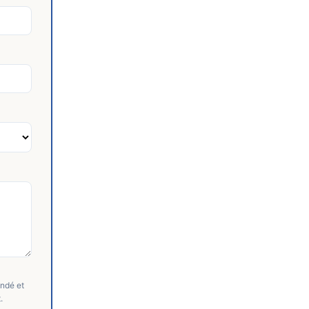
andé et
.